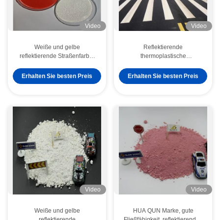
Video
Video
Weiße und gelbe
Reflektierende
reflektierende Straßenfarbe,
thermoplastische
C5-Harz-
Straßenmarkierungsfarbe,
Gehwegmarkierungsfarbe
ausgezeichnete
Erhalten Sie besten Preis
Erhalten Sie besten Preis
Wetterbeständigkeit, geringer
Wartungsaufwand für
Sicherheit im Straßenverkehr
Video
Video
Weiße und gelbe
HUA QUN Marke, gute
reflektierende
Fließfähigkeit, reflektierender,