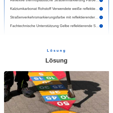
Kalziumkarbonat Rohstoff Verwendete weiße reflektierende thermoplastische Straßenmarkierungsfarbe
Straßenverkehrsmarkierungsfarbe mit reflektierender Straßenleuchte CAS-Nr. 64742-16-1 mit Glasperlen
Fachtechnische Unterstützung Gelbe reflektierende Straßenmarkierungsfarbe CAS Nr. 60676-86-1
Umweltfreundliche Thermoplastische Reflektionsfarbe, heiß schmelzende weiße Straßenmarkierungsfarbe
Hot Melt Thermoplastische Straßenmarkierungsfarbe mit überlegener Haftung und Sichtbarkeit
Reflexive Straßenfarbe Thermoplastische Straßenmarkierungsfarbe für die Straßenlinie
Lösung
Reflexive thermoplastische Straßenmarkierung Verkehrsfarbe mit Schrott-Anwendungsmethode
Lösung
Thermoplastische Warmschmelz-Straßenmarkierungsfarbe, reflektierende Fußbodenfarbe Pulver
Wetterbeständige Thermoplastfarbe für langlebige Straßenmarkierungen und Warmschmelz-Anwendungen
Hot Melt Thermoplastische Straßenmarkierungsfarbe mit 180~220°C Anwendungstemperatur, 25kg Verpackung und reflektierenden Glasperlen
Hochbeständige Schmelzfarbe für schnelles Trocknen und umweltfreundliche Straßenmarkierung
Hochhafte Festklebbarkeit Warmschmelz-Thermoplastpulverfarbe für die Straßenmarkierung
Dauerhafte Straßenkennfarbe mit schneller Trocknung für die Verkehrskennzeichnung