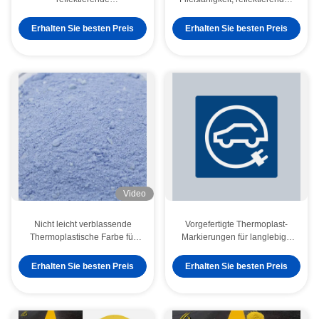
thermoplastische
thermoplastischer
Straßenmarkierungsfarbe für
Straßenmarkierungspulver-
Erhalten Sie besten Preis
Erhalten Sie besten Preis
die Straßenmarkierung
Beschichtung
Video
Nicht leicht verblassende
Vorgefertigte Thermoplast-
Thermoplastische Farbe für
Markierungen für langlebige
Straßenmarkierungen, hohe
Verkehrssicherheitsanwendungen
Beschichtungsrate und
Erhalten Sie besten Preis
Erhalten Sie besten Preis
schnelles Trocknen