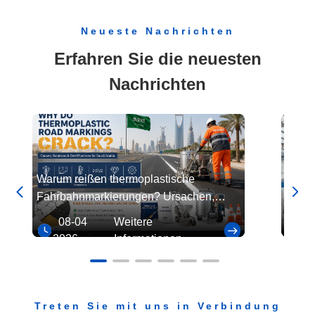
Räume. In den letzten Jahren ...
Neueste Nachrichten
Erfahren Sie die neuesten
Nachrichten
Warum reißen thermoplastische
Ghana


Fahrbahnmarkierungen? Ursachen,
Zuver
Lösungen und Best Practices für Saudi-
Straß
08-04
Weitere
0
Arabien
sicher
2026
Informationen
20
Treten Sie mit uns in Verbindung