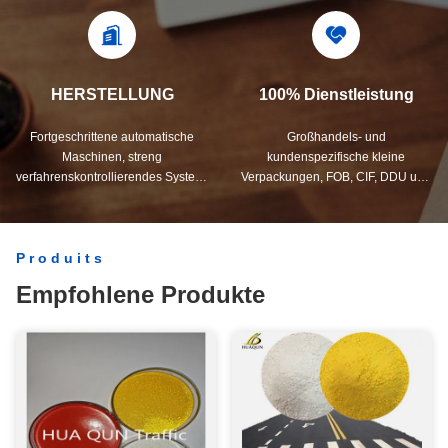
strenges Qualitätskontrollsystem
benötigten Produkte
und ein professionelles Testlabor.
zusammenarbeiten.
HERSTELLUNG
100% Dienstleistung
Fortgeschrittene automatische
Großhandels- und
Maschinen, streng
kundenspezifische kleine
verfahrenskontrollierendes System.
Verpackungen, FOB, CIF, DDU und
Wir können alle elektrischen
DDP. Lassen Sie uns Ihnen helfen,
Endgeräte herstellen, die Sie
die beste Lösung für all Ihre
brauchen.
Sorgen zu finden.
Produits
Empfohlene Produkte