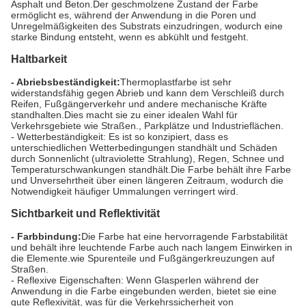
Asphalt und Beton.Der geschmolzene Zustand der Farbe
ermöglicht es, während der Anwendung in die Poren und
Unregelmäßigkeiten des Substrats einzudringen, wodurch eine
starke Bindung entsteht, wenn es abkühlt und festgeht.
Haltbarkeit
- Abriebsbeständigkeit:
Thermoplastfarbe ist sehr
widerstandsfähig gegen Abrieb und kann dem Verschleiß durch
Reifen, Fußgängerverkehr und andere mechanische Kräfte
standhalten.Dies macht sie zu einer idealen Wahl für
Verkehrsgebiete wie Straßen., Parkplätze und Industrieflächen.
- Wetterbeständigkeit: Es ist so konzipiert, dass es
unterschiedlichen Wetterbedingungen standhält und Schäden
durch Sonnenlicht (ultraviolette Strahlung), Regen, Schnee und
Temperaturschwankungen standhält.Die Farbe behält ihre Farbe
und Unversehrtheit über einen längeren Zeitraum, wodurch die
Notwendigkeit häufiger Ummalungen verringert wird.
Sichtbarkeit und Reflektivität
- Farbbindung:
Die Farbe hat eine hervorragende Farbstabilität
und behält ihre leuchtende Farbe auch nach langem Einwirken in
die Elemente.wie Spurenteile und Fußgängerkreuzungen auf
Straßen.
- Reflexive Eigenschaften: Wenn Glasperlen während der
Anwendung in die Farbe eingebunden werden, bietet sie eine
gute Reflexivität, was für die Verkehrssicherheit von