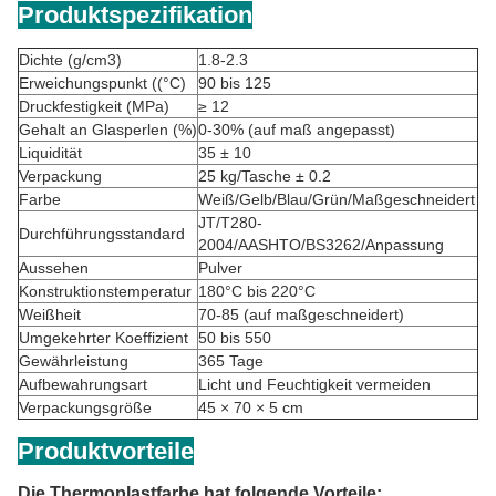
Produktspezifikation
Dichte (g/cm3)
1.8-2.3
Erweichungspunkt ((°C)
90 bis 125
Druckfestigkeit (MPa)
≥ 12
Gehalt an Glasperlen (%)
0-30% (auf maß angepasst)
Liquidität
35 ± 10
Verpackung
25 kg/Tasche ± 0.2
Farbe
Weiß/Gelb/Blau/Grün/Maßgeschneidert
JT/T280-
Durchführungsstandard
2004/AASHTO/BS3262/Anpassung
Aussehen
Pulver
Konstruktionstemperatur
180°C bis 220°C
Weißheit
70-85 (auf maßgeschneidert)
Umgekehrter Koeffizient
50 bis 550
Gewährleistung
365 Tage
Aufbewahrungsart
Licht und Feuchtigkeit vermeiden
Verpackungsgröße
45 × 70 × 5 cm
Produktvorteile
Die Thermoplastfarbe hat folgende Vorteile: