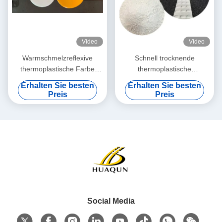
Video
Video
Warmschmelzreflexive
Schnell trocknende
thermoplastische Farbe
thermoplastische
Wetterbeständig für die
Straßenmarkierungsfarbe
Erhalten Sie besten
Erhalten Sie besten
Straßenmarkierung auf
mit hoher Reflektivität und
Preis
Preis
Autobahnen
benutzerdefinierten Farben
für eine verbesserte
Sichtbarkeit
Social Media