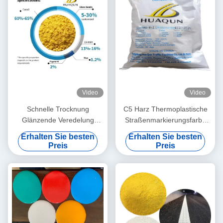
Straßenmarkierung
Farben
Video
Video
Schnelle Trocknung
C5 Harz Thermoplastische
Glänzende Veredelung
Straßenmarkierungsfarbe
Thermoplastfarbe zur
mit 180~220℃
Erhalten Sie besten
Erhalten Sie besten
Straßenmarkierung
Anwendungstemperatur und
Preis
Preis
Heißschmelzende
schneller Trocknung (3
Straßenmarkierungsfarbe
Minuten) für langlebige
Fahrbahnmarkierungen