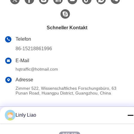
Schneller Kontakt
Telefon
86-15218861996
E-Mail
hqtraffic@hotmail.com
Adresse
Zimmer 522, Wissenschaftliches Forschungsbüro, 63
Punan Road, Huangpu District, Guangzhou, China
Privacy policy
|
Sitemap
Linly Liao
Gute Qualität Chinas thermoplastische
Fahrbahnmarkierungsfarbe Lieferant. Copyright-© 2024-2026