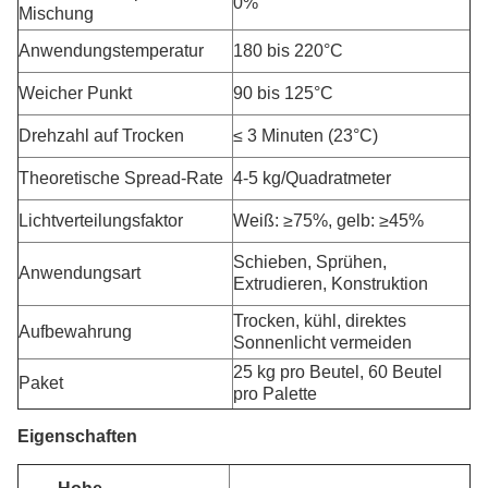
0%
Mischung
Anwendungstemperatur
180 bis 220
°C
Weicher Punkt
90 bis 125
°C
Drehzahl auf Trocken
≤ 3 Minuten (23
°C
)
Theoretische Spread-Rate
4-5 kg/Quadratmeter
Lichtverteilungsfaktor
Weiß: ≥75%, gelb: ≥45%
Schieben, Sprühen,
Anwendungsart
Extrudieren, Konstruktion
Trocken, kühl, direktes
Aufbewahrung
Sonnenlicht vermeiden
25 kg pro Beutel, 60 Beutel
Paket
pro Palette
Eigenschaften