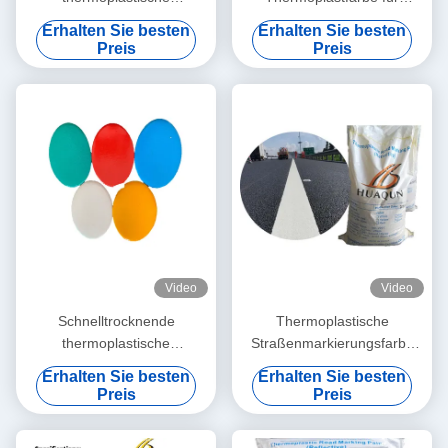
Straßenmarkierungsfarbe
langlebige und
Erhalten Sie besten
Erhalten Sie besten
mit schneller Trocknung und
wetterbeständige
Preis
Preis
anpassbaren Farben
Straßenmarkierungen
Video
Video
Schnelltrocknende
Thermoplastische
thermoplastische
Straßenmarkierungsfarbe
Straßenmarkierungsfarbe
Schnelle Trocknung ≤3min
Erhalten Sie besten
Erhalten Sie besten
mit hohen reflektierenden
mit hoher
Preis
Preis
Eigenschaften und Basis aus
Temperaturbeständigkeit
Erdölharz für eine langlebige
180-220°C und anpassbaren