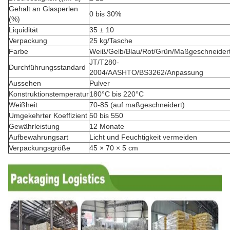
Gehalt an Glasperlen
0 bis 30%
(%)
Liquidität
35 ± 10
Verpackung
25 kg/Tasche
Farbe
Weiß/Gelb/Blau/Rot/Grün/Maßgeschneider
JT/T280-
Durchführungsstandard
2004/AASHTO/BS3262/Anpassung
Aussehen
Pulver
Konstruktionstemperatur
180°C bis 220°C
Weißheit
70-85 (auf maßgeschneidert)
Umgekehrter Koeffizient
50 bis 550
Gewährleistung
12 Monate
Aufbewahrungsart
Licht und Feuchtigkeit vermeiden
Verpackungsgröße
45 × 70 × 5 cm