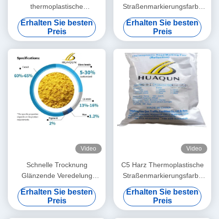
thermoplastische
Straßenmarkierungsfarbe
Straßenmarkierungsfarbe
Schnelle Trocknung ≤3min
Erhalten Sie besten
Erhalten Sie besten
mit hohen reflektierenden
mit hoher
Preis
Preis
Eigenschaften und Basis aus
Temperaturbeständigkeit
Erdölharz für eine langlebige
180-220°C und anpassbaren
Straßenmarkierung
Farben
Video
Video
Schnelle Trocknung
C5 Harz Thermoplastische
Glänzende Veredelung
Straßenmarkierungsfarbe
Thermoplastfarbe zur
mit 180~220℃
Erhalten Sie besten
Erhalten Sie besten
Straßenmarkierung
Anwendungstemperatur und
Preis
Preis
Heißschmelzende
schneller Trocknung (3
Straßenmarkierungsfarbe
Minuten) für langlebige