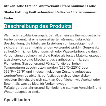
Afrikanische Straßen Warmverkauf Straßennummer Farbe
Starke Haftung Heiß schmelzen Reflexive Straßennummer
Farbe
Beschreibung des Produkts
Warmschmelz-Markierungsfarbe, allgemein als thermoplastische 
Farbe bekannt, ist eine spezialisierte, wärmeaufgebrachte 
Beschichtung, die häufig zur Erstellung von langlebigen, gut 
sichtbaren Straßenmarkierungen verwendet wird.Im Gegensatz 
zu herkömmlichen Lösungsmittel- oder Wasserfarben, die durch 
Verdunstung trocknen, wird die Farbe als festes Material erzeugt, 
typischerweise eine Mischung aus synthetischen Harzen, 
Pigmenten, Glasperlen,und Füllstoffe, die bei hohen 
Temperaturen geschmolzen werden (180°C~220°C oder 
356°F~428°F) und in geschmolzenem Zustand aufgetragen 
werdenWenn es abkühlt, verfestigt es sich zu einer dicken, 
robusten Schicht, die sich stark an Oberflächen wie Asphalt oder 
Beton hält, was es ideal für Verkehrswege, 
Fußgängerüberfahrten,und Symbole, die starkem Verschleiß und 
Wetter ausgesetzt sind.
.
Spezifikation