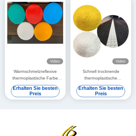
Fahrbahnmarkierungen
Video
Video
Warmschmelzreflexive
Schnell trocknende
thermoplastische Farbe
thermoplastische
Wetterbeständig für die
Straßenmarkierungsfarbe
Erhalten Sie besten
Erhalten Sie besten
Straßenmarkierung auf
mit hoher Reflektivität und
Preis
Preis
Autobahnen
benutzerdefinierten Farben
für eine verbesserte
Sichtbarkeit