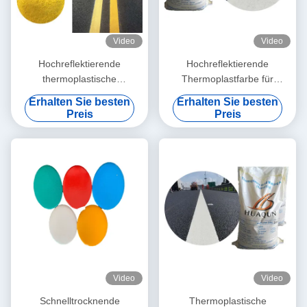
Video
Video
Hochreflektierende
Hochreflektierende
thermoplastische
Thermoplastfarbe für
Straßenmarkierungsfarbe
langlebige und
Erhalten Sie besten
Erhalten Sie besten
mit schneller Trocknung und
wetterbeständige
Preis
Preis
anpassbaren Farben
Straßenmarkierungen
Video
Video
Schnelltrocknende
Thermoplastische