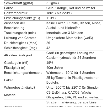
Schwerkraft (g)
m3)
2.1g/m3
Farbe
Gelb, Orange, Rot und so weiter.
Heiztemperatur
180°C bis 220°C
Erweichungspunkt ((°C)
110°C
Aussehen der
Keine Falten, Punkte, Blasen, Risse,
Beschichtung
Ausfall- und Klebreifen
Trocknungszeit (min)
Innerhalb von 3 Minuten
Leistung von Chroma
Umgekehrte Materialien (weiß)
Druckfestigkeit ((Mpa)
26
Schleiffestigkeit ((mg)
42
Groß (in gesättigter Lösung von
Alkalibeständigkeit
Calciumhydroxid für 24 Stunden)
Glaskugeln ((%)
19%
Flüssigkeit (n)
40er Jahre
Beschichtungswiderstand
Widerstand -10°C für 4 Stunden
25 kg/Tasche, in Plastikgewebenen
Paket
Beuteln.
Wärmebeständigkeit
Unter 200°C bis 220°C für Stunden
C5 Erdölharz, CACO3, Wachs,
Material
Glasperlen, EVA, PE und so weiter.
Straßenmarkierung, gerade Linie,