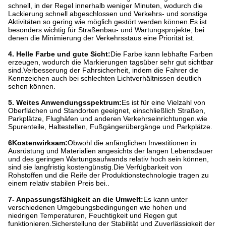
schnell, in der Regel innerhalb weniger Minuten, wodurch die
Lackierung schnell abgeschlossen und Verkehrs- und sonstige
Aktivitäten so gering wie möglich gestört werden können.Es ist
besonders wichtig für Straßenbau- und Wartungsprojekte, bei
denen die Minimierung der Verkehrsstaus eine Priorität ist.
4. Helle Farbe und gute Sicht:
Die Farbe kann lebhafte Farben
erzeugen, wodurch die Markierungen tagsüber sehr gut sichtbar
sind.Verbesserung der Fahrsicherheit, indem die Fahrer die
Kennzeichen auch bei schlechten Lichtverhältnissen deutlich
sehen können.
5. Weites Anwendungsspektrum:
Es ist für eine Vielzahl von
Oberflächen und Standorten geeignet, einschließlich Straßen,
Parkplätze, Flughäfen und anderen Verkehrseinrichtungen.wie
Spurenteile, Haltestellen, Fußgängerübergänge und Parkplätze.
6Kostenwirksam:
Obwohl die anfänglichen Investitionen in
Ausrüstung und Materialien angesichts der langen Lebensdauer
und des geringen Wartungsaufwands relativ hoch sein können,
sind sie langfristig kostengünstig.Die Verfügbarkeit von
Rohstoffen und die Reife der Produktionstechnologie tragen zu
einem relativ stabilen Preis bei..
7- Anpassungsfähigkeit an die Umwelt:
Es kann unter
verschiedenen Umgebungsbedingungen wie hohen und
niedrigen Temperaturen, Feuchtigkeit und Regen gut
funktionieren.Sicherstellung der Stabilität und Zuverlässigkeit der