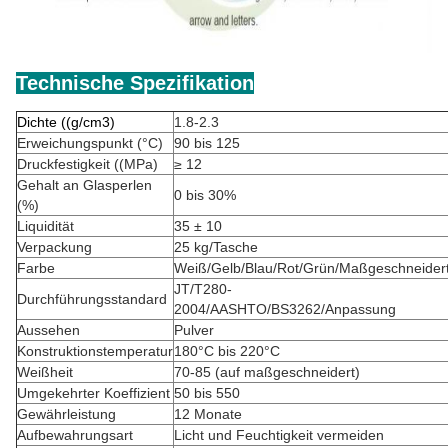
Technische Spezifikation
Dichte ((g/cm3)
1.8-2.3
Erweichungspunkt (°C)
90 bis 125
Druckfestigkeit ((MPa)
≥ 12
Gehalt an Glasperlen
0 bis 30%
(%)
Liquidität
35 ± 10
Verpackung
25 kg/Tasche
Farbe
Weiß/Gelb/Blau/Rot/Grün/Maßgeschneider
JT/T280-
Durchführungsstandard
2004/AASHTO/BS3262/Anpassung
Aussehen
Pulver
Konstruktionstemperatur
180°C bis 220°C
Weißheit
70-85 (auf maßgeschneidert)
Umgekehrter Koeffizient
50 bis 550
Gewährleistung
12 Monate
Aufbewahrungsart
Licht und Feuchtigkeit vermeiden