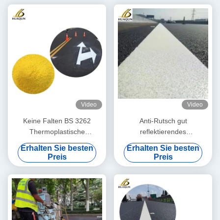
Video
Video
Keine Falten BS 3262
Anti-Rutsch gut
Thermoplastische
reflektierendes
Straßenmarkierungsfarbe für
thermoplastisches
Erhalten Sie besten
Erhalten Sie besten
Straßenbelag
Farbpulver mit 20%
Preis
Preis
Glasperlen