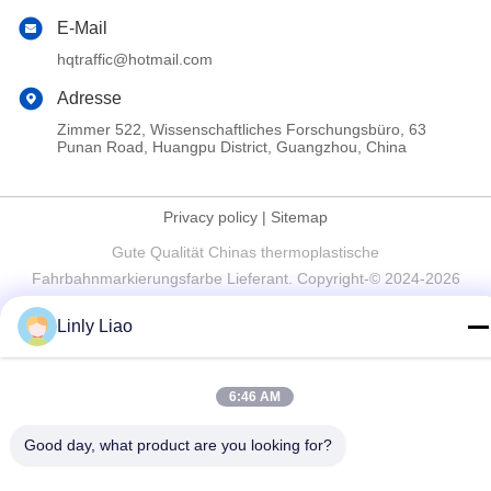
E-Mail
hqtraffic@hotmail.com
Adresse
Zimmer 522, Wissenschaftliches Forschungsbüro, 63
Punan Road, Huangpu District, Guangzhou, China
Privacy policy
|
Sitemap
Gute Qualität Chinas thermoplastische
Fahrbahnmarkierungsfarbe Lieferant. Copyright-© 2024-2026
Guangdong Hua Qun Traffic Facilities Co., Ltd. By Shares . Alle
Linly Liao
Rechte vorbehalten.
6:46 AM
Good day, what product are you looking for?