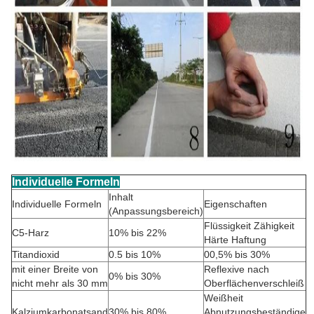
Individuelle Formeln
Inhalt
Individuelle Formeln
Eigenschaften
(Anpassungsbereich)
Flüssigkeit Zähigkeit
C5-Harz
10% bis 22%
Härte Haftung
Titandioxid
0.5 bis 10%
00,5% bis 30%
mit einer Breite von
Reflexive nach
0% bis 30%
nicht mehr als 30 mm
Oberflächenverschleiß
Weißheit
Kalziumkarbonatsand
30% bis 80%
Abnutzungsbeständige