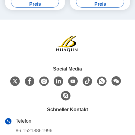
Langlebig und
bleifreien Pigmenten und
Preis
Preis
umweltfreundlich für
Glasperlen
langlebige Markierungen
Social Media
Schneller Kontakt
Telefon
86-15218861996