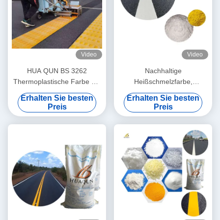
Video
Video
HUA QUN BS 3262
Nachhaltige
Thermoplastische Farbe mit
Heißschmelzfarbe,
Glasperlen ISO 9001
reflektierende gelbe Farbe
Erhalten Sie besten
Erhalten Sie besten
genehmigt
für die Straßenmarkierung
Preis
Preis