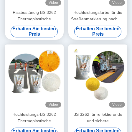
Video
Video
Rissbeständig BS 3262
Hochleistungsfarbe für die
Thermoplastische
Straßenmarkierung nach der
Straßenmarkierungsfarbe
BS 3262 Warmschmelzfarbe
Erhalten Sie besten
Erhalten Sie besten
Pulver - schnelles Trocknen
Langlebig und
Preis
Preis
(weniger als 3 min) in 25
umweltfreundlich für
kg/Tasche
langlebige Markierungen
Video
Video
Hochleistungs-BS 3262
BS 3262 für reflektierende
Thermoplastische
und sichere
Straßenmarkierungsmaterialien
thermoplastische Farben mit
Erhalten Sie besten
Erhalten Sie besten