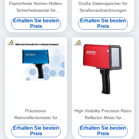
Flammfeste Nomex-Hüllen-
Große Datenspeicher für
Sicherheitsweste für
Straßenaufzeichnungen
Motorrad-Minen-
Erhalten Sie besten
Erhalten Sie besten
Sicherheitsbekleidung
Preis
Preis
Reflektor-Sicherheits-T-Shirt
Sicherheitswache-Kleidung
Präzisions-
High Visibility Precision Retro
Retroreflectometer für
Reflector Meter für
Verkehrszeichen mit
Straßenverkehrszeichen
Erhalten Sie besten
Erhalten Sie besten
mehreren Winkeln /
Preis
Preis
Handretroreflectometer