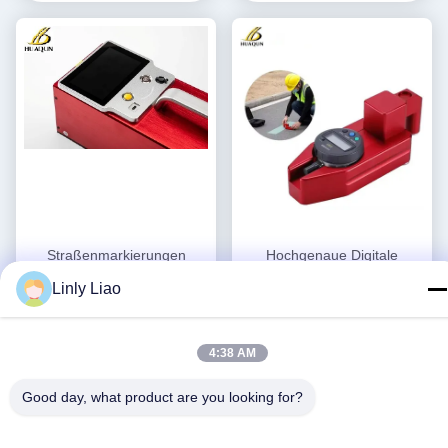
Straßenmarkierungen
Hochgenaue Digitale
Retroreflectometer für
Straßenmarkierungsdicke 1
Linly Liao
regnerische Nächte und
Jahr Garantie
Erhalten Sie besten
Erhalten Sie besten
Nächte
Preis
Preis
4:38 AM
Good day, what product are you looking for?