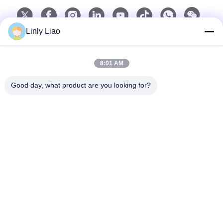
Linly Liao
Schneller Kontakt
8:01 AM
Telefon
Good day, what product are you looking for?
86-15218861996
E-Mail
hqtraffic@hotmail.com
Adresse
Zimmer 522, Wissenschaftliches Forschungsbüro, 63
Punan Road, Huangpu District, Guangzhou, China
Privacy policy
|
Sitemap
Gute Qualität Chinas thermoplastische