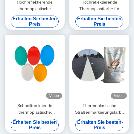
Hochreflektierende
Hochreflektierende
thermoplastische
Thermoplastfarbe für
Straßenmarkierungsfarbe
langlebige und
Erhalten Sie besten
Erhalten Sie besten
mit schneller Trocknung und
wetterbeständige
Preis
Preis
anpassbaren Farben
Straßenmarkierungen
Video
Video
Schnelltrocknende
Thermoplastische
thermoplastische
Straßenmarkierungsfarbe
Straßenmarkierungsfarbe
Schnelle Trocknung ≤3min
Erhalten Sie besten
Erhalten Sie besten
mit hohen reflektierenden
mit hoher
Preis
Preis
Eigenschaften und Basis aus
Temperaturbeständigkeit