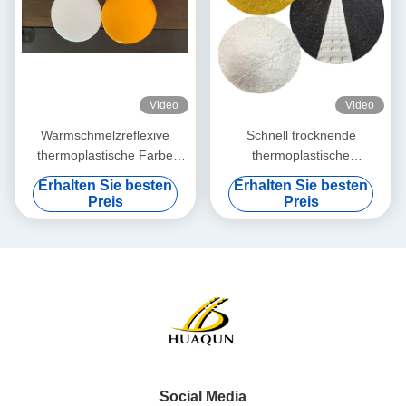
Video
Video
Warmschmelzreflexive
Schnell trocknende
thermoplastische Farbe
thermoplastische
Wetterbeständig für die
Straßenmarkierungsfarbe
Erhalten Sie besten
Erhalten Sie besten
Straßenmarkierung auf
mit hoher Reflektivität und
Preis
Preis
Autobahnen
benutzerdefinierten Farben
für eine verbesserte
Sichtbarkeit
Social Media