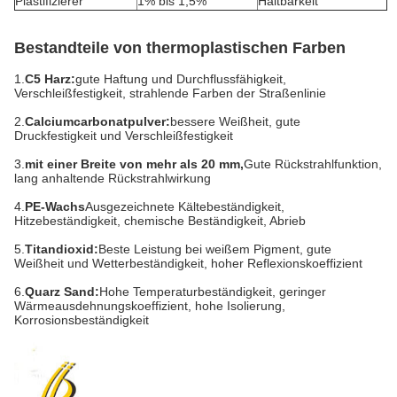
Plastifizierer
1% bis 1,5%
Haltbarkeit
Bestandteile von thermoplastischen Farben
1.
C5 Harz:
gute Haftung und Durchflussfähigkeit,
Verschleißfestigkeit, strahlende Farben der Straßenlinie
2.
Calciumcarbonatpulver:
bessere Weißheit, gute
Druckfestigkeit und Verschleißfestigkeit
3.
mit einer Breite von mehr als 20 mm,
Gute Rückstrahlfunktion,
lang anhaltende Rückstrahlwirkung
4.
PE-Wachs
Ausgezeichnete Kältebeständigkeit,
Hitzebeständigkeit, chemische Beständigkeit, Abrieb
5.
Titandioxid:
Beste Leistung bei weißem Pigment, gute
Weißheit und Wetterbeständigkeit, hoher Reflexionskoeffizient
6.
Quarz Sand:
Hohe Temperaturbeständigkeit, geringer
Wärmeausdehnungskoeffizient, hohe Isolierung,
Korrosionsbeständigkeit