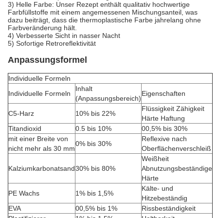
3) Helle Farbe: Unser Rezept enthält qualitativ hochwertige
Farbfüllstoffe mit einem angemessenen Mischungsanteil, was
dazu beiträgt, dass die thermoplastische Farbe jahrelang ohne
Farbveränderung hält.
4) Verbesserte Sicht in nasser Nacht
5) Sofortige Retroreflektivität
Anpassungsformel
Individuelle Formeln
Inhalt
Individuelle Formeln
Eigenschaften
(Anpassungsbereich)
Flüssigkeit Zähigkeit
C5-Harz
10% bis 22%
Härte Haftung
Titandioxid
0.5 bis 10%
00,5% bis 30%
mit einer Breite von
Reflexive nach
0% bis 30%
nicht mehr als 30 mm
Oberflächenverschleiß
Weißheit
Kalziumkarbonatsand
30% bis 80%
Abnutzungsbeständige
Härte
Kälte- und
PE Wachs
1% bis 1,5%
Hitzebeständig
EVA
00,5% bis 1%
Rissbeständigkeit