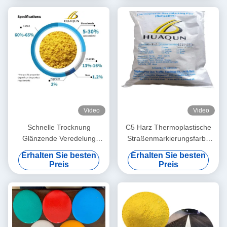
Erdölharz für eine langlebige
180-220°C und anpassbaren
Straßenmarkierung
Farben
Video
Video
Schnelle Trocknung
C5 Harz Thermoplastische
Glänzende Veredelung
Straßenmarkierungsfarbe
Thermoplastfarbe zur
mit 180~220℃
Erhalten Sie besten
Erhalten Sie besten
Straßenmarkierung
Anwendungstemperatur und
Preis
Preis
Heißschmelzende
schneller Trocknung (3
Straßenmarkierungsfarbe
Minuten) für langlebige
Fahrbahnmarkierungen