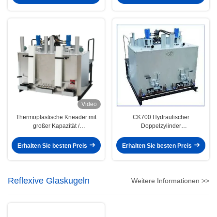
Video
Thermoplastische Kneader mit
CK700 Hydraulischer
großer Kapazität /
Doppelzylinder
Thermoplastische hydraulische
Heißschmelzkessel
Vorwärmer
Temperaturkontrolle
Erhalten Sie besten Preis
Erhalten Sie besten Preis
Reflexive Glaskugeln
Weitere Informationen >>