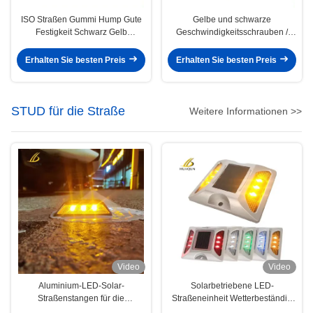
ISO Straßen Gummi Hump Gute
Gelbe und schwarze
Festigkeit Schwarz Gelb
Geschwindigkeitsschrauben /
Geschwindigkeitsstoß für Auffahrt
Kautschukstraßenschrauben
individuell
Erhalten Sie besten Preis
Erhalten Sie besten Preis
STUD für die Straße
Weitere Informationen >>
Video
Video
Aluminium-LED-Solar-
Solarbetriebene LED-
Straßenstangen für die
Straßeneinheit Wetterbeständig
Straßenverkehrssicherheitswarnung
für die Verkehrssicherheit