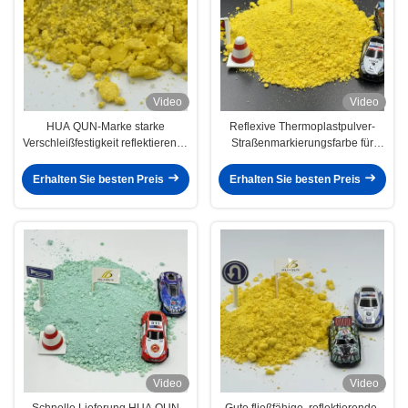
Video
Video
HUA QUN-Marke starke
Reflexive Thermoplastpulver-
Verschleißfestigkeit reflektierende
Straßenmarkierungsfarbe für
thermoplastische
Straßen
Straßenmarkierung
Erhalten Sie besten Preis
Erhalten Sie besten Preis
Pulverbeschichtung
Video
Video
Schnelle Lieferung HUA QUN
Gute fließfähige, reflektierende,