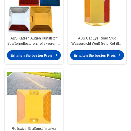
ABS Katzen Augen Kunststoff
ABS Cat Eye Road Stud
Straßenreflectoren, reflektierende
Wasserdicht Weiß Gelb Rot Blau
Straßenmarker Rot Weiß Grün
Grün Für Fahrer
Blau
Erhalten Sie besten Preis
Erhalten Sie besten Preis
Reflexive Straßenstiftmarker