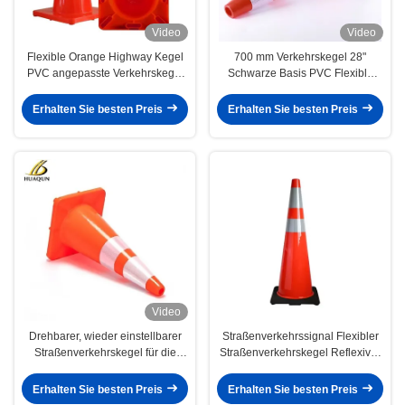
Video
Video
Flexible Orange Highway Kegel
700 mm Verkehrskegel 28"
PVC angepasste Verkehrskegel
Schwarze Basis PVC Flexible
für eine wirksame Warnung
Straßenbaukegel
Erhalten Sie besten Preis
Erhalten Sie besten Preis
Video
Drehbarer, wieder einstellbarer
Straßenverkehrssignal Flexibler
Straßenverkehrskegel für die
Straßenverkehrskegel Reflexiver
Straßenverkehrssicherheit
Sicherheitsverkehrskegel
Erhalten Sie besten Preis
Erhalten Sie besten Preis