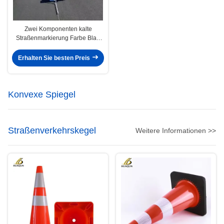
Zwei Komponenten kalte
Straßenmarkierung Farbe Blau
Grün Rot Gelb
Straßenmarkierung Sprayfarbe
Erhalten Sie besten Preis
Konvexe Spiegel
Straßenverkehrskegel
Weitere Informationen >>