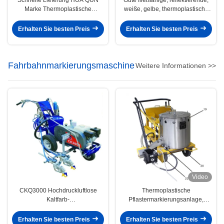
Marke Thermoplastische
weiße, gelbe, thermoplastische
Straßenmarkierung Farbe
Heißspritz-Markierungsfarbe für
Pulverbeschichtung
Straßen
Erhalten Sie besten Preis
Erhalten Sie besten Preis
Fahrbahnmarkierungsmaschine
Weitere Informationen >>
Video
CKQ3000 Hochdruckluftlose
Thermoplastische
Kaltfarb-
Pflastermarkierungsanlage,
Straßenmarkierungsmaschine /
Thermoplastische Straßenlinie-
Straßenkaltsprühmarkierungsmaschine
Markierungsmaschine
Erhalten Sie besten Preis
Erhalten Sie besten Preis