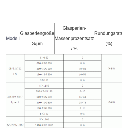
Glasperlen-
Glasperlengröße
Rundungsrate
Modell
Massenprozentsatz
S/μm
(%)
/ %